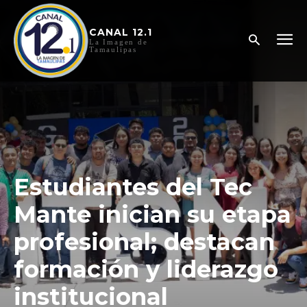
CANAL 12.1
La Imagen de
Tamaulipas
Estudiantes del Tec
Mante inician su etapa
profesional; destacan
formación y liderazgo
institucional