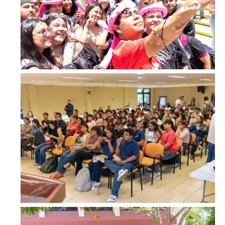
Facebook
Twitter
Email
WhatsApp
Copy
Gmail
Telegram
Comparti
Link
Don't miss
out!
Sing up for our newsletter
to stay in the loop.