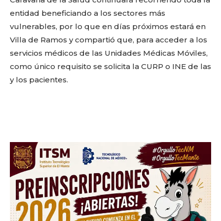
entidad beneficiando a los sectores más
Don't miss
vulnerables, por lo que en días próximos estará en
out!
Villa de Ramos y compartió que, para acceder a los
servicios médicos de las Unidades Médicas Móviles,
Sing up for our newsletter
to stay in the loop.
como único requisito se solicita la CURP o INE de las
y los pacientes.
SUBSCRIBE