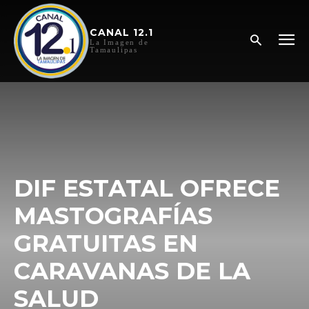
CANAL 12.1
La Imagen de
Tamaulipas
DIF ESTATAL OFRECE
MASTOGRAFÍAS
GRATUITAS EN
CARAVANAS DE LA
SALUD