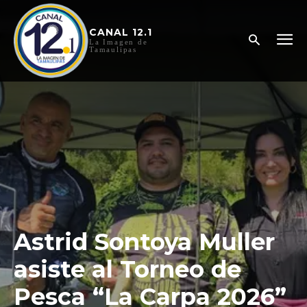
CANAL 12.1
La Imagen de
Tamaulipas
Astrid Sontoya Muller
asiste al Torneo de
Pesca “La Carpa 2026”