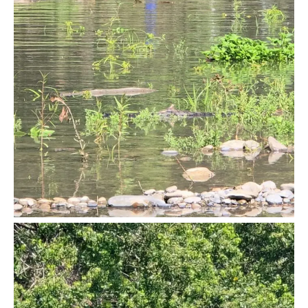
Facebook
Twitter
Email
WhatsApp
Copy
Gmail
Telegram
Comparti
Link
Don't miss
out!
Sing up for our newsletter
to stay in the loop.