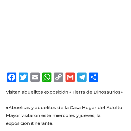
F
T
E
W
C
G
T
C
a
w
m
h
o
m
el
o
Visitan abuelitos exposición «Tierra de Dinosaurios»
c
it
ai
a
p
ai
e
m
e
te
l
ts
y
l
g
p
●Abuelitas y abuelitos de la Casa Hogar del Adulto
b
r
A
Li
ra
a
Mayor visitaron este miércoles y jueves, la
o
p
n
m
rt
exposición itinerante.