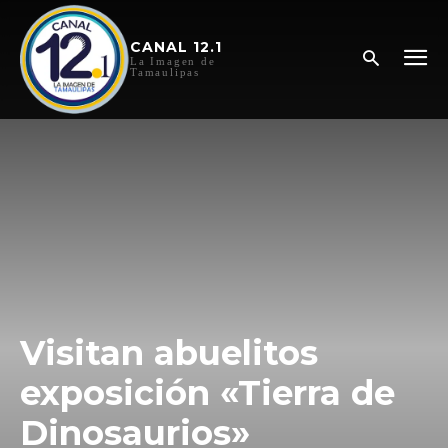
CANAL 12.1
La Imagen de
Tamaulipas
Visitan abuelitos
exposición «Tierra de
Dinosaurios»