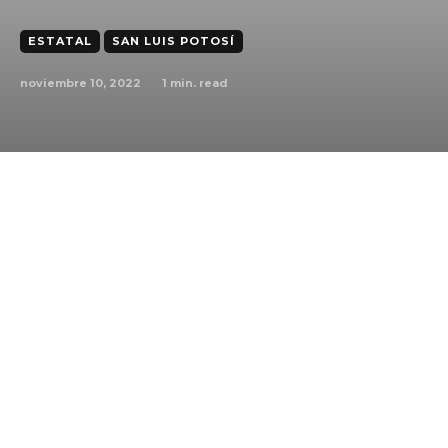
ESTATAL
SAN LUIS POTOSÍ
noviembre 10, 2022
1
min. read