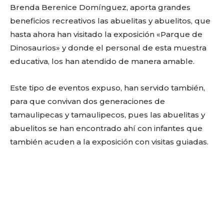
Brenda Berenice Domínguez, aporta grandes
beneficios recreativos las abuelitas y abuelitos, que
hasta ahora han visitado la exposición «Parque de
Dinosaurios» y donde el personal de esta muestra
educativa, los han atendido de manera amable.
Este tipo de eventos expuso, han servido también,
para que convivan dos generaciones de
tamaulipecas y tamaulipecos, pues las abuelitas y
Facebook
Twitter
Email
WhatsApp
Copy
Gmail
Telegram
Comparti
abuelitos se han encontrado ahí con infantes que
Link
también acuden a la exposición con visitas guiadas.
Don't miss
out!
Sing up for our newsletter
to stay in the loop.