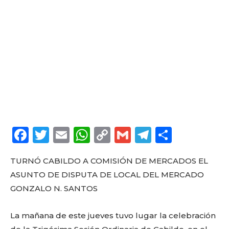
F
T
E
W
C
G
T
C
a
w
m
h
o
m
el
o
TURNÓ CABILDO A COMISIÓN DE MERCADOS EL
c
it
ai
a
p
ai
e
m
ASUNTO DE DISPUTA DE LOCAL DEL MERCADO
e
te
l
ts
y
l
g
p
GONZALO N. SANTOS
b
r
A
Li
ra
a
o
p
n
m
rt
La mañana de este jueves tuvo lugar la celebración