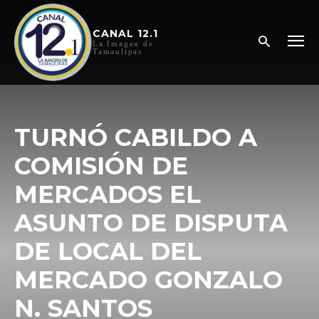
CANAL 12.1
La Imagen de
Tamaulipas
TURNÓ CABILDO A
COMISIÓN DE
MERCADOS EL
ASUNTO DE DISPUTA
DE LOCAL DEL
MERCADO GONZALO
N. SANTOS