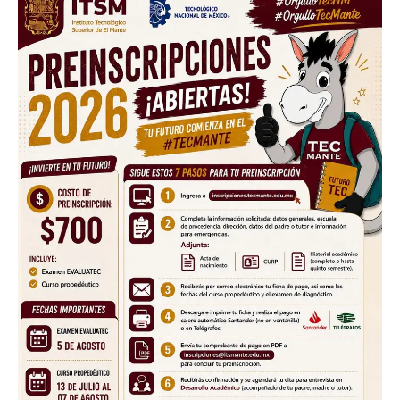
Facebook
Twitter
Email
WhatsApp
Copy
Gmail
Telegram
Comparti
Link
Don't miss
out!
Sing up for our newsletter
to stay in the loop.
SUBSCRIBE