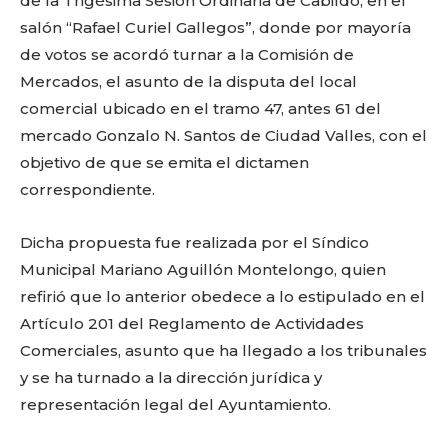
o
p
k
ir
de la Trigésima Sesión Ordinaria de Cabildo, en el
salón “Rafael Curiel Gallegos”, donde por mayoría
k
de votos se acordó turnar a la Comisión de
Mercados, el asunto de la disputa del local
comercial ubicado en el tramo 47, antes 61 del
mercado Gonzalo N. Santos de Ciudad Valles, con el
objetivo de que se emita el dictamen
correspondiente.
Dicha propuesta fue realizada por el Síndico
Municipal Mariano Aguillón Montelongo, quien
refirió que lo anterior obedece a lo estipulado en el
Artículo 201 del Reglamento de Actividades
Comerciales, asunto que ha llegado a los tribunales
y se ha turnado a la dirección jurídica y
representación legal del Ayuntamiento.