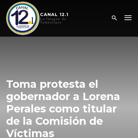
CANAL 12.1
La Imagen de
Tamaulipas
Toma protesta el
gobernador a Lorena
Perales como titular
de la Comisión de
Víctimas