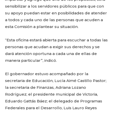
sensibilizar a los servidores públicos para que con
Facebook
Twitter
Email
WhatsApp
Copy
Gmail
Telegram
Comparti
su apoyo puedan estar en posibilidades de atender
Link
a todos y cada uno de las personas que acuden a
esta Comisión a plantear su situación.
Don't miss
“Esta oficina estará abierta para escuchar a todas las
out!
personas que acudan a exigir sus derechos y se
dará atención oportuna a cada una de ellas de
Sing up for our newsletter
to stay in the loop.
manera particular”, indicó.
El gobernador estuvo acompañado por la
SUBSCRIBE
secretaria de Educación, Lucía Aimé Castillo Pastor;
la secretaria de Finanzas, Adriana Lozano
Rodríguez; el presidente municipal de Victoria,
Eduardo Gattás Báez; el delegado de Programas
Federales para el Desarrollo, Luis Lauro Reyes