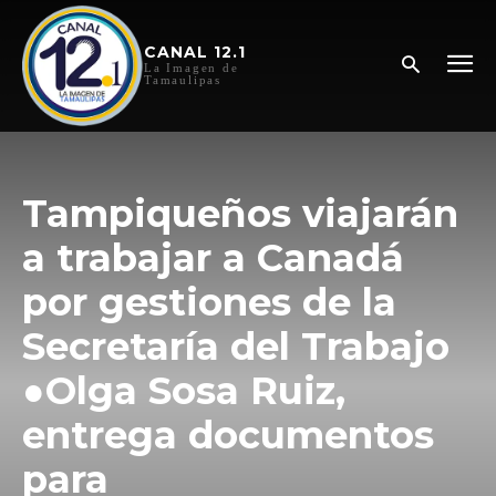
CANAL 12.1
La Imagen de
Tamaulipas
Tampiqueños viajarán
a trabajar a Canadá
por gestiones de la
Secretaría del Trabajo
●Olga Sosa Ruiz,
entrega documentos
para