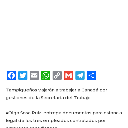
F
T
E
W
C
G
T
C
a
w
m
h
o
m
el
o
Tampiqueños viajarán a trabajar a Canadá por
c
it
ai
a
p
ai
e
m
gestiones de la Secretaría del Trabajo
e
te
l
ts
y
l
g
p
b
r
A
Li
ra
a
●Olga Sosa Ruiz, entrega documentos para estancia
o
p
n
m
rt
legal de los tres empleados contratados por