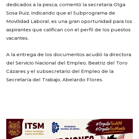
dedicados a la pesca, comentó la secretaria Olga
Sosa Ruiz, indicando que el Subprograma de
Movilidad Laboral, es una gran oportunidad para los
aspirantes que califican con el perfil de los puestos
vacantes.
A la entrega de los documentos acudió la directora
del Servicio Nacional del Empleo, Beatriz del Toro
Facebook
Twitter
Email
WhatsApp
Copy
Gmail
Telegram
Comparti
Cázares y el subsecretario del Empleo de la
Link
Secretaría del Trabajo, Abelardo Flores.
Don't miss
out!
Sing up for our newsletter
to stay in the loop.