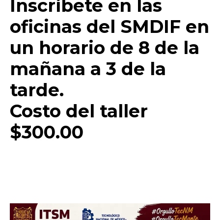
Inscríbete en las
oficinas del SMDIF en
un horario de 8 de la
mañana a 3 de la
tarde.
Costo del taller
Facebook
Twitter
Email
WhatsApp
Copy
Gmail
Telegram
Comparti
Link
$300.00
Don't miss
out!
Sing up for our newsletter
to stay in the loop.