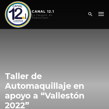
CANAL 12.1
La Imagen de
Tamaulipas
Taller de
Automaquillaje en
apoyo a “Vallestón
2022”