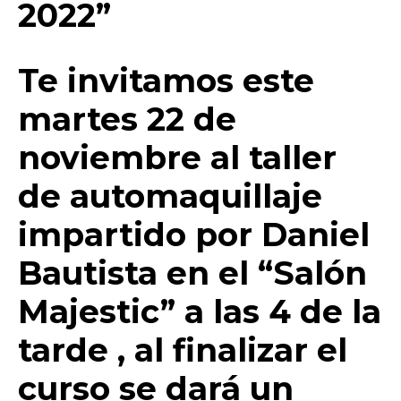
o
p
k
ir
2022”
k
Te invitamos este
martes 22 de
noviembre al taller
de automaquillaje
impartido por Daniel
Bautista en el “Salón
Majestic” a las 4 de la
tarde , al finalizar el
curso se dará un