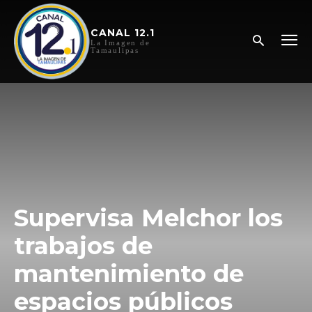
CANAL 12.1
La Imagen de
Tamaulipas
Supervisa Melchor los
trabajos de
mantenimiento de
espacios públicos