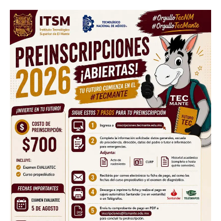
Facebook
Twitter
Email
WhatsApp
Copy
Gmail
Telegram
Comparti
Link
Don't miss
out!
Sing up for our newsletter
to stay in the loop.
SUBSCRIBE