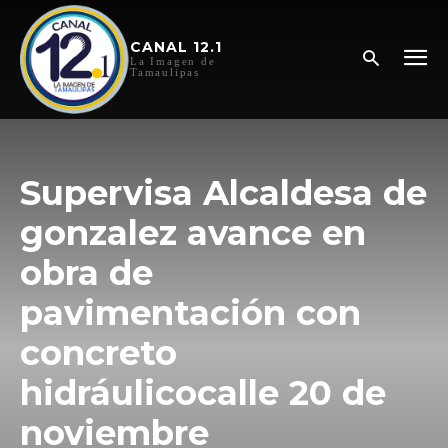
CANAL 12.1
La Imagen de
Tamaulipas
Supervisa Alcaldesa de
gonzalez avance en
obra de
pavimentación con
concreto
hidráulicocalle 20 de
noviembre