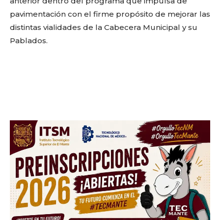
anterior dentro del programa que impulsa de
pavimentación con el firme propósito de mejorar las
distintas vialidades de la Cabecera Municipal y su
Pablados.
Facebook
Twitter
Email
WhatsApp
Copy
Gmail
Telegram
Comparti
Link
Don't miss
out!
Sing up for our newsletter
to stay in the loop.
SUBSCRIBE