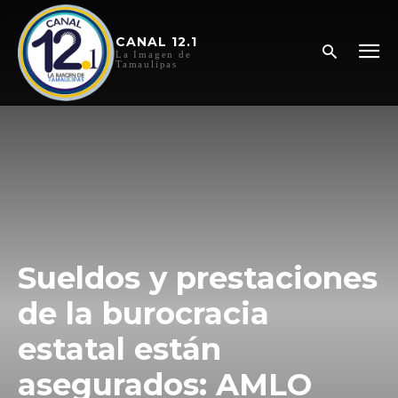
CANAL 12.1
La Imagen de
Tamaulipas
Sueldos y prestaciones
de la burocracia
estatal están
asegurados: AMLO