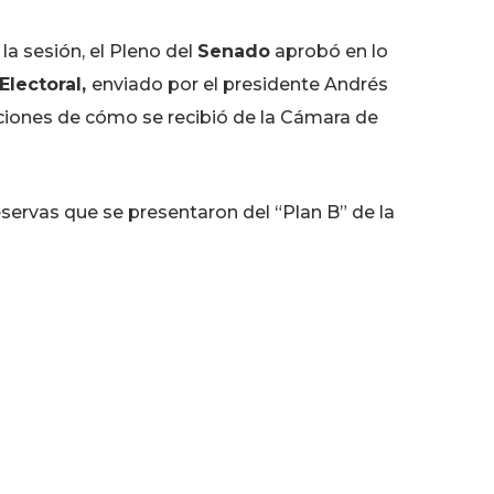
la sesión, el Pleno del
Senado
aprobó en lo
Electoral,
enviado por el presidente Andrés
ciones de cómo se recibió de la Cámara de
servas que se presentaron del “Plan B” de la
ticular hubo 68 votos a favor, 50 en contra y cero
oral
de
AMLO
se turnará a la Cámara de
entes.
rió durante la noche, cuando el
“Plan B”
de
y 49.