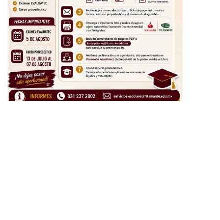
LO ÚTIMO
Da respuesta Patty Chío a
familias de la Santa
Mónica
EL MANTE
AGOSTO 1, 2026