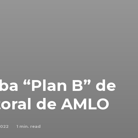
ba “Plan B” de
toral de AMLO
2022
1
min. read