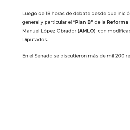
Luego de 18 horas de debate desde que inició 
general y particular el “
Plan B”
de la
Reforma 
Manuel López Obrador (
AMLO
),
con modifica
Diputados.
En el Senado se discutieron más de mil 200 re
Reforma Electoral y tras varias horas en lo par
abstenciones.
El dictamen del
“Plan B”
de la
Reforma Elect
Diputados para las adecuaciones correspondi
La aprobación en lo general del dictamen ocur
la
Reforma Electoral
obtuvo 58 votos a favor 