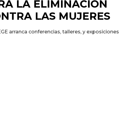
RA LA ELIMINACIÓN
ONTRA LAS MUJERES
GE arranca conferencias, talleres, y exposiciones
del cambio que encabeza el Titular del Ejecutivo
minación de la Violencia contra las Mujeres, la
do (SEGE), puso en marcha este martes, diversas
lecer la igualdad entre mujeres y hombres y
de las potosinas, con el respaldo de la educación,
 de paz.
iar estas actividades organizadas por la Unidad
GE Juan Carlos Torres Cedillo, enfatizó que el
importante para fomentar, concientizar, generar
 integrantes de la comunidad educativa puedan