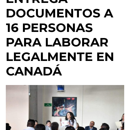
o
p
k
ir
DOCUMENTOS A
k
16 PERSONAS
PARA LABORAR
LEGALMENTE EN
CANADÁ