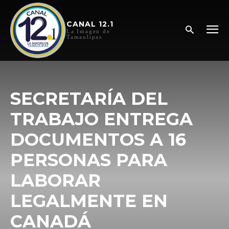
CANAL 12.1
La Imagen de
Tamaulipas
SECRETARÍA DEL
TRABAJO ENTREGA
DOCUMENTOS A 16
PERSONAS PARA
LABORAR
LEGALMENTE EN
CANADÁ