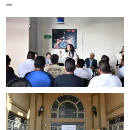
Don't miss
***
out!
Sing up for our newsletter
to stay in the loop.
SUBSCRIBE