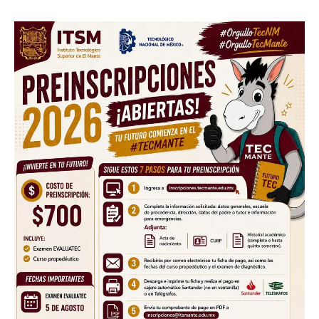
Facebook
Twitter
Email
WhatsApp
Copy
Gmail
Telegram
Comparti
Link
Don't miss
out!
Sing up for our newsletter
to stay in the loop.
SUBSCRIBE