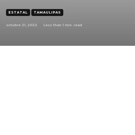
ESTATAL
TAMAULIPAS
octubre 21, 2022
Less than 1
min. read