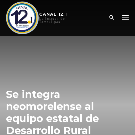
CANAL 12.1
La Imagen de
Tamaulipas
Se integra
neomorelense al
equipo estatal de
Desarrollo Rural