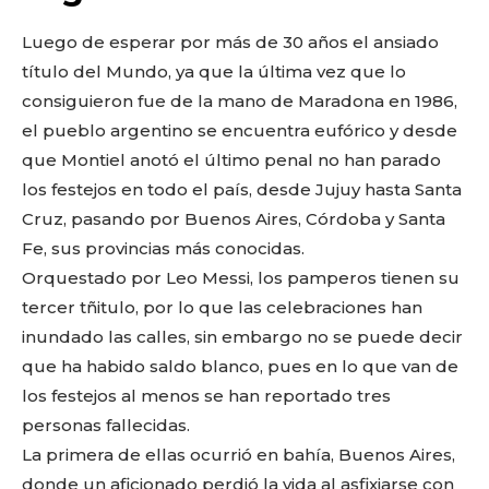
o
p
k
ir
k
Luego de esperar por más de 30 años el ansiado
título del Mundo, ya que la última vez que lo
consiguieron fue de la mano de Maradona en 1986,
el pueblo argentino se encuentra eufórico y desde
que Montiel anotó el último penal no han parado
los festejos en todo el país, desde Jujuy hasta Santa
Cruz, pasando por Buenos Aires, Córdoba y Santa
Fe, sus provincias más conocidas.
Orquestado por Leo Messi, los pamperos tienen su
tercer tñitulo, por lo que las celebraciones han
inundado las calles, sin embargo no se puede decir
que ha habido saldo blanco, pues en lo que van de
los festejos al menos se han reportado tres
personas fallecidas.
La primera de ellas ocurrió en bahía, Buenos Aires,
donde un aficionado perdió la vida al asfixiarse con