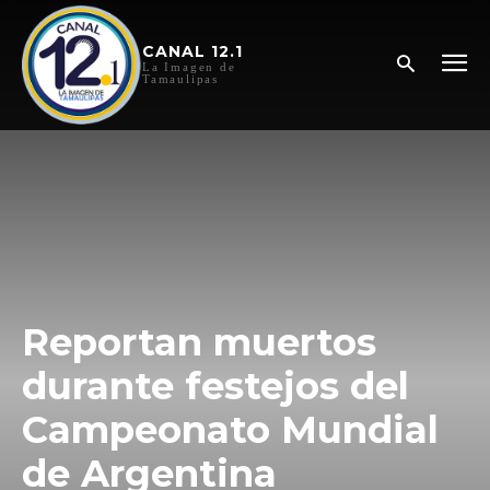
CANAL 12.1
La Imagen de
Tamaulipas
Reportan muertos
durante festejos del
Campeonato Mundial
de Argentina