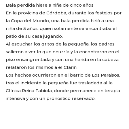
Bala perdida hiere a niña de cinco años
En la provicina de Córdoba, durante los festejos por
Facebook
Twitter
Email
WhatsApp
Copy
Gmail
Telegram
Comparti
la Copa del Mundo, una bala perdida hirió a una
Link
niña de 5 años, quien solamente se encontraba el
patio de su casa jugando.
Al escuchar los gritos de la pequeña, los padres
Don't miss
salieron a ver lo que ocurría y la encontraron en el
out!
piso ensangrentada y con una herida en la cabeza,
relataron los mismos a el Clarin.
Sing up for our newsletter
to stay in the loop.
Los hechos ocurrieron en el barrio de Los Paraisos,
tras el incidente la pequeña fue trasladada al la
Clínica Reina Fabiola, donde permanece en terapia
SUBSCRIBE
intensiva y con un pronostico reservado.