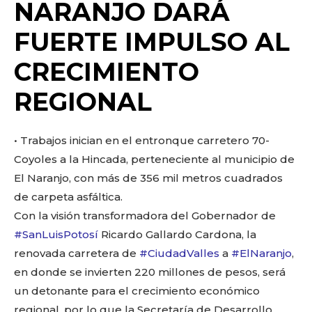
o
p
k
ir
NARANJO DARÁ
k
FUERTE IMPULSO AL
CRECIMIENTO
REGIONAL
• Trabajos inician en el entronque carretero 70-
Coyoles a la Hincada, perteneciente al municipio de
El Naranjo, con más de 356 mil metros cuadrados
de carpeta asfáltica.
Con la visión transformadora del Gobernador de
#SanLuisPotosí
Ricardo Gallardo Cardona, la
renovada carretera de
#CiudadValles
a
#ElNaranjo
,
en donde se invierten 220 millones de pesos, será
un detonante para el crecimiento económico
regional, por lo que la Secretaría de Desarrollo