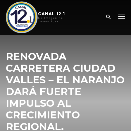
CANAL 12.1
La Imagen de
Tamaulipas
RENOVADA
CARRETERA CIUDAD
VALLES – EL NARANJO
DARÁ FUERTE
IMPULSO AL
CRECIMIENTO
REGIONAL.