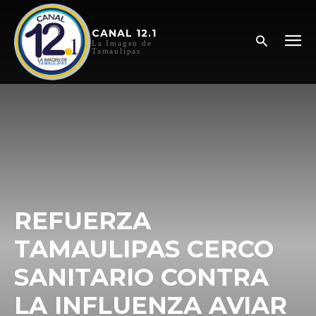
CANAL 12.1
La Imagen de
Tamaulipas
REFUERZA
TAMAULIPAS CERCO
SANITARIO CONTRA
LA INFLUENZA AVIAR