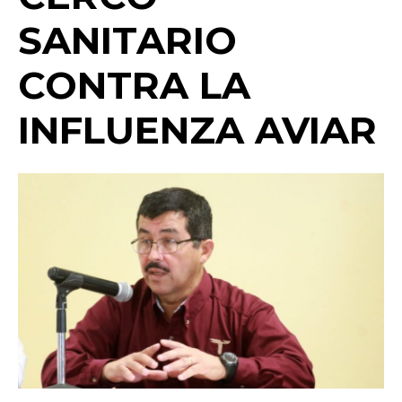
o
p
k
ir
SANITARIO
k
CONTRA LA
INFLUENZA AVIAR