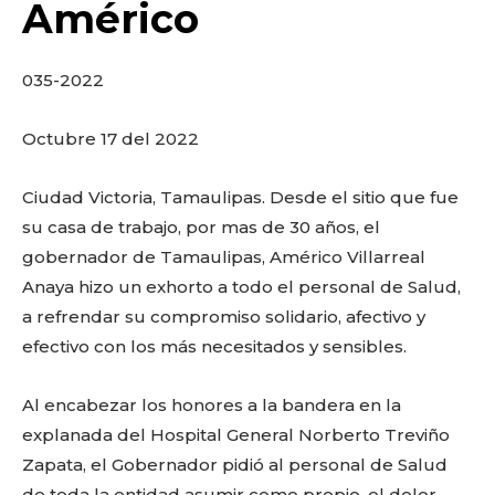
o
p
k
ir
Américo
k
035-2022
Octubre 17 del 2022
Ciudad Victoria, Tamaulipas. Desde el sitio que fue
su casa de trabajo, por mas de 30 años, el
gobernador de Tamaulipas, Américo Villarreal
Anaya hizo un exhorto a todo el personal de Salud,
a refrendar su compromiso solidario, afectivo y
efectivo con los más necesitados y sensibles.
Al encabezar los honores a la bandera en la
explanada del Hospital General Norberto Treviño
Zapata, el Gobernador pidió al personal de Salud
de toda la entidad asumir como propio, el dolor