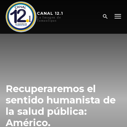
CANAL 12.1
La Imagen de
Tamaulipas
Recuperaremos el
sentido humanista de
la salud pública:
Américo.