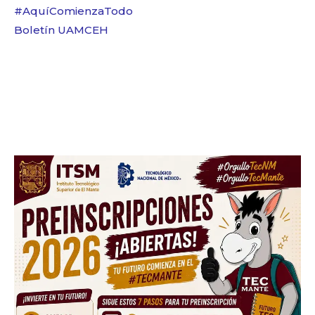
#AquíComienzaTodo
Boletín UAMCEH
Facebook
Twitter
Email
WhatsApp
Copy
Gmail
Telegram
Comparti
Link
Don't miss
out!
Sing up for our newsletter
to stay in the loop.
SUBSCRIBE