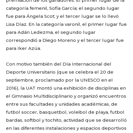
premiación de los ganadores. El primer lugar de la
categoría femenil, Sofía García; el segundo lugar
fue para Ángela Scot; y el tercer lugar se lo llevó
Lisa Díaz. En la categoría varonil, el primer lugar fue
para Adán Ledezma, el segundo lugar
Facebook
Twitter
Email
WhatsApp
Copy
Gmail
Telegram
Comparti
correspondió a Diego Moreno y el tercer lugar fue
Link
para Iker Azúa.
Don't miss
Con motivo también del Día Internacional del
Deporte Universitario (que se celebra el 20 de
out!
septiembre, proclamado por la UNESCO en el
Sing up for our newsletter
2016), la UAT montó una exhibición de disciplinas en
to stay in the loop.
el Gimnasio Multidisciplinario y organizó encuentros
entre sus facultades y unidades académicas, de
SUBSCRIBE
futbol soccer, basquetbol, voleibol de playa, futbol
bardas, softbol y tochito, actividad que se desarrolló
en las diferentes instalaciones y espacios deportivos