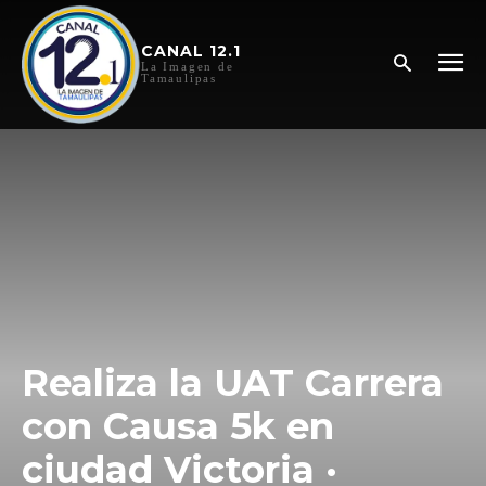
CANAL 12.1
La Imagen de
Tamaulipas
Realiza la UAT Carrera
con Causa 5k en
ciudad Victoria ·