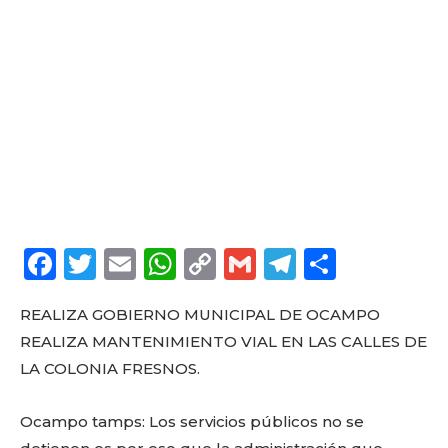
F
T
E
W
C
G
T
C
a
w
m
h
o
m
el
o
REALIZA GOBIERNO MUNICIPAL DE OCAMPO
c
it
ai
a
p
ai
e
m
REALIZA MANTENIMIENTO VIAL EN LAS CALLES DE
e
te
l
ts
y
l
g
p
LA COLONIA FRESNOS.
b
r
A
Li
ra
a
o
p
n
m
rt
Ocampo tamps: Los servicios públicos no se