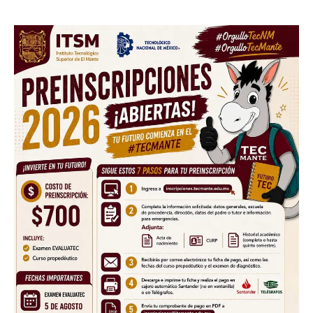
Facebook
Twitter
Email
WhatsApp
Copy
Gmail
Telegram
Comparti
Link
Don't miss
out!
Sing up for our newsletter
to stay in the loop.
SUBSCRIBE