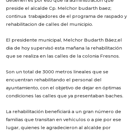
o
p
k
ir
detienen es por eso que la administración que
preside el alcalde Cp. Melchor budarth baez;
k
continua trabajadores de el programa de raspado y
rehabilitacion de calles del municipio.
El presidente municipal, Melchor Budarth Báez,el
dia de hoy supervisó esta mañana la rehabilitación
que se realiza en las calles de la colonia Fresnos.
Son un total de 3000 metros lineales que se
encuentran rehabilitando el personal del
ayuntamiento, con el objetivo de dejar en óptimas
condiciones las calles que ya presentaban baches.
La rehabilitación beneficiará a un gran número de
familias que transitan en vehículos o a pie por ese
lugar, quienes le agradecieron al alcalde por