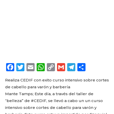
F
T
E
W
C
G
T
C
a
w
m
h
o
m
el
o
Realiza CEDIF con exito curso intensivo sobre cortes
c
it
ai
a
p
ai
e
m
de cabello para varón y barbería
e
te
l
ts
y
l
g
p
Mante Tamps; Este día, a través del taller de
b
r
A
Li
ra
a
“belleza” de #CEDIF, se llevó a cabo un un curso
o
p
n
m
rt
intensivo sobre cortes de cabello para varón y