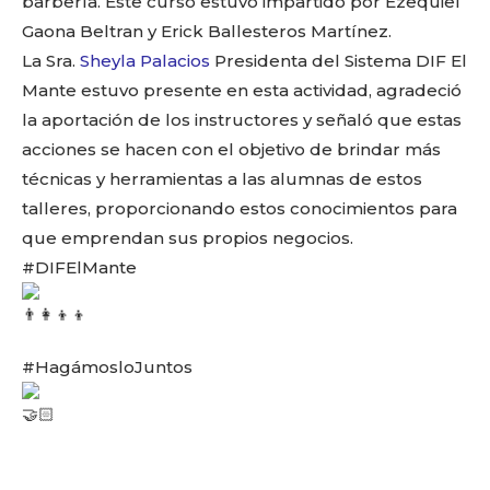
o
p
k
ir
barbería. Este curso estuvo impartido por Ezequiel
Gaona Beltran y Erick Ballesteros Martínez.
k
La Sra.
Sheyla Palacios
Presidenta del Sistema DIF El
Mante estuvo presente en esta actividad, agradeció
la aportación de los instructores y señaló que estas
acciones se hacen con el objetivo de brindar más
técnicas y herramientas a las alumnas de estos
talleres, proporcionando estos conocimientos para
que emprendan sus propios negocios.
#DIFElMante
#HagámosloJuntos