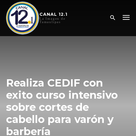
CANAL 12.1
La Imagen de
Tamaulipas
Realiza CEDIF con
exito curso intensivo
sobre cortes de
cabello para varón y
barbería