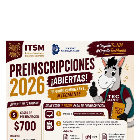
Facebook
Twitter
Email
WhatsApp
Copy
Gmail
Telegram
Comparti
Link
Don't miss
out!