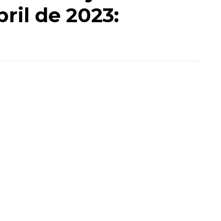
ril de 2023:
cción del puente vehicular en Circuito Potosí y
sí, Ricardo Gallardo Cardona, supervisó el avance
mación impulsada en toda la entidad por el nuevo
va en la movilidad y conectividad de la zona, así
 mil personas beneficiarias directas e