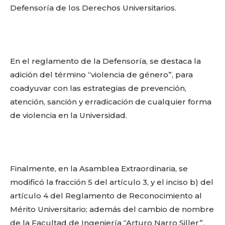
Defensoría de los Derechos Universitarios.
En el reglamento de la Defensoría, se destaca la
adición del término “violencia de género”, para
Facebook
Twitter
Email
WhatsApp
Copy
Gmail
Telegram
Comparti
coadyuvar con las estrategias de prevención,
Link
atención, sanción y erradicación de cualquier forma
de violencia en la Universidad.
Don't miss
out!
Finalmente, en la Asamblea Extraordinaria, se
Sing up for our newsletter
to stay in the loop.
modificó la fracción 5 del artículo 3, y el inciso b) del
artículo 4 del Reglamento de Reconocimiento al
Mérito Universitario; además del cambio de nombre
SUBSCRIBE
de la Facultad de Ingeniería “Arturo Narro Siller”,