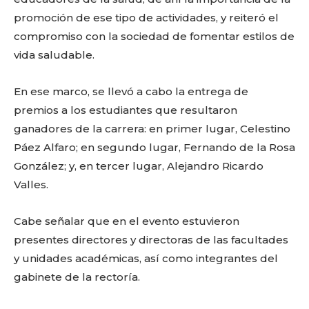
promoción de ese tipo de actividades, y reiteró el
compromiso con la sociedad de fomentar estilos de
vida saludable.
En ese marco, se llevó a cabo la entrega de
premios a los estudiantes que resultaron
Facebook
Twitter
Email
WhatsApp
Copy
Gmail
Telegram
Comparti
ganadores de la carrera: en primer lugar, Celestino
Link
Páez Alfaro; en segundo lugar, Fernando de la Rosa
González; y, en tercer lugar, Alejandro Ricardo
Valles.
Don't miss
out!
Cabe señalar que en el evento estuvieron
presentes directores y directoras de las facultades
Sing up for our newsletter
to stay in the loop.
y unidades académicas, así como integrantes del
gabinete de la rectoría.
SUBSCRIBE