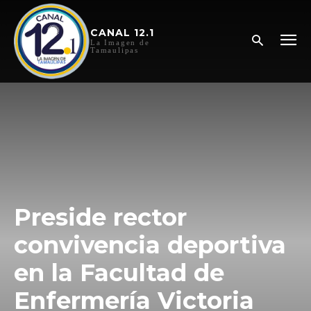
CANAL 12.1
La Imagen de
Tamaulipas
Preside rector
convivencia deportiva
en la Facultad de
Enfermería Victoria