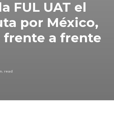
la FUL UAT el
uta por México,
frente a frente
n. read