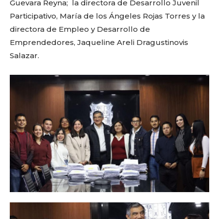
Guevara Reyna; la directora de Desarrollo Juvenil
Sing up for our newsletter
Participativo, María de los Ángeles Rojas Torres y la
to stay in the loop.
directora de Empleo y Desarrollo de
Emprendedores, Jaqueline Areli Dragustinovis
SUBSCRIBE
Salazar.