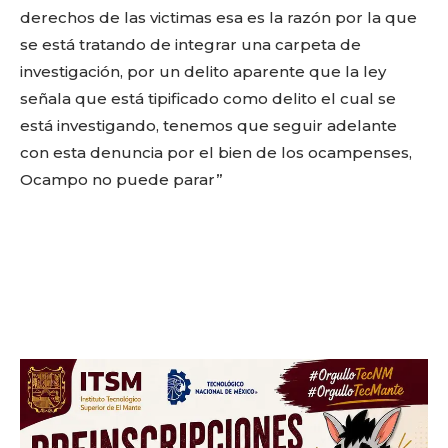
derechos de las victimas esa es la razón por la que
se está tratando de integrar una carpeta de
investigación, por un delito aparente que la ley
señala que está tipificado como delito el cual se
está investigando, tenemos que seguir adelante
con esta denuncia por el bien de los ocampenses,
Ocampo no puede parar”
Facebook
Twitter
Email
WhatsApp
Copy
Gmail
Telegram
Comparti
Link
Don't miss
out!
Sing up for our newsletter
to stay in the loop.