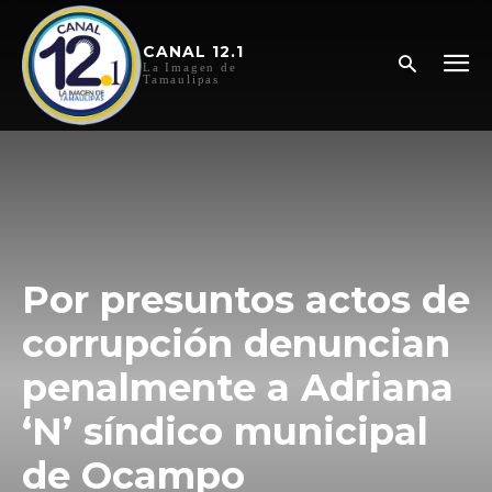
CANAL 12.1
La Imagen de
Tamaulipas
Por presuntos actos de
corrupción denuncian
penalmente a Adriana
‘N’ síndico municipal
de Ocampo