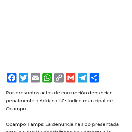
F
T
E
W
C
G
T
C
a
w
m
h
o
m
el
o
Por presuntos actos de corrupción denuncian
c
it
ai
a
p
ai
e
m
penalmente a Adriana ‘N’ síndico municipal de
e
te
l
ts
y
l
g
p
Ocampo
b
r
A
Li
ra
a
o
p
n
m
rt
Ocampo Tamps; La denuncia ha sido presentada