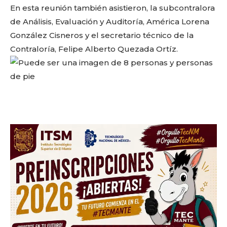
En esta reunión también asistieron, la subcontralora
de Análisis, Evaluación y Auditoría, América Lorena
González Cisneros y el secretario técnico de la
Contraloría, Felipe Alberto Quezada Ortíz.
Facebook
Twitter
Email
WhatsApp
Copy
Gmail
Telegram
Comparti
Link
Don't miss
out!
Sing up for our newsletter
to stay in the loop.
SUBSCRIBE