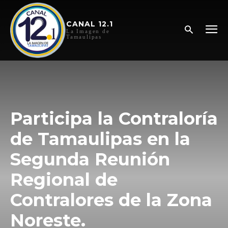
CANAL 12.1
La Imagen de
Tamaulipas
Participa la Contraloría
de Tamaulipas en la
Segunda Reunión
Regional de
Contralores de la Zona
Noreste.