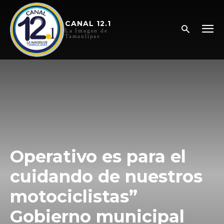
CANAL 12.1
La Imagen de
Tamaulipas
Operativo es para el
cuidando de nuestros
motociclistas”
Gobierno municipal