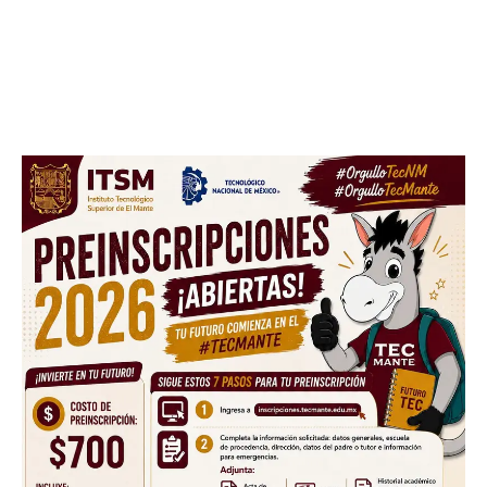
Facebook
Twitter
Email
WhatsApp
Copy
Gmail
Telegram
Comparti
Link
Don't miss
out!
Sing up for our newsletter
to stay in the loop.
SUBSCRIBE