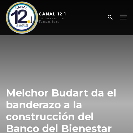
CANAL 12.1
La Imagen de
Tamaulipas
Melchor Budart da el
banderazo a la
construcción del
Banco del Bienestar