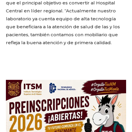
que el principal objetivo es convertir al Hospital
Don't miss
Central en líder regional. “Actualmente nuestro
out!
laboratorio ya cuenta equipo de alta tecnología
que beneficiara a la atención de salud de las y los
Sing up for our newsletter
pacientes, también contamos con mobiliario que
to stay in the loop.
refleja la buena atención y de primera calidad.
SUBSCRIBE