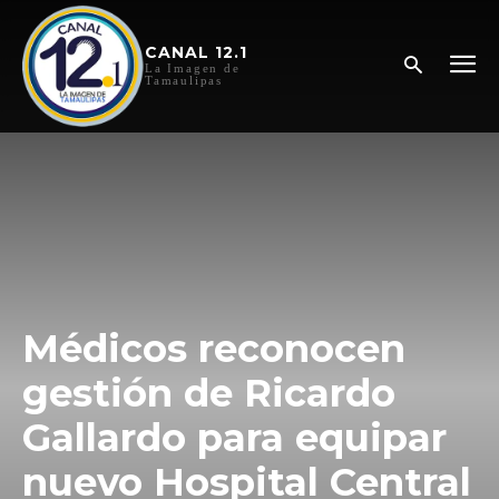
CANAL 12.1
La Imagen de
Tamaulipas
Médicos reconocen
gestión de Ricardo
Gallardo para equipar
nuevo Hospital Central