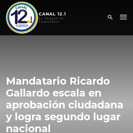
CANAL 12.1
La Imagen de
Tamaulipas
Mandatario Ricardo
Gallardo escala en
aprobación ciudadana
y logra segundo lugar
nacional