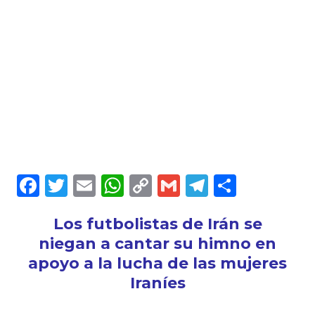
F
T
E
W
C
G
T
C
a
w
m
h
o
m
el
o
Los futbolistas de Irán se
c
it
ai
a
p
ai
e
m
niegan a cantar su himno en
e
te
l
ts
y
l
g
p
apoyo a la lucha de las mujeres
b
r
A
Li
ra
a
Iraníes
o
p
n
m
rt