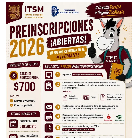
Facebook
Twitter
Email
WhatsApp
Copy
Gmail
Telegram
Comparti
Link
Don't miss
out!
Sing up for our newsletter
to stay in the loop.