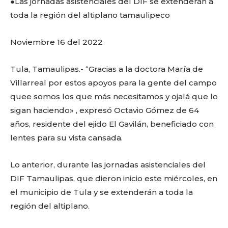
o
p
k
ir
●Las jornadas asistenciales del DIF se extenderán a
toda la región del altiplano tamaulipeco
k
Noviembre 16 del 2022
Tula, Tamaulipas.- “Gracias a la doctora María de
Villarreal por estos apoyos para la gente del campo
quee somos los que más necesitamos y ojalá que lo
sigan haciendo» , expresó Octavio Gómez de 64
años, residente del ejido El Gavilán, beneficiado con
lentes para su vista cansada.
Lo anterior, durante las jornadas asistenciales del
DIF Tamaulipas, que dieron inicio este miércoles, en
el municipio de Tula y se extenderán a toda la
región del altiplano.