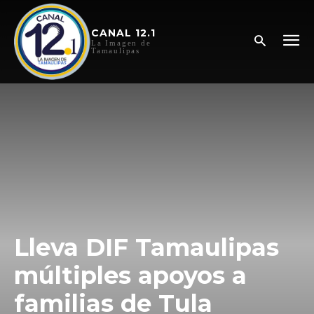
CANAL 12.1
La Imagen de
Tamaulipas
Lleva DIF Tamaulipas
múltiples apoyos a
familias de Tula