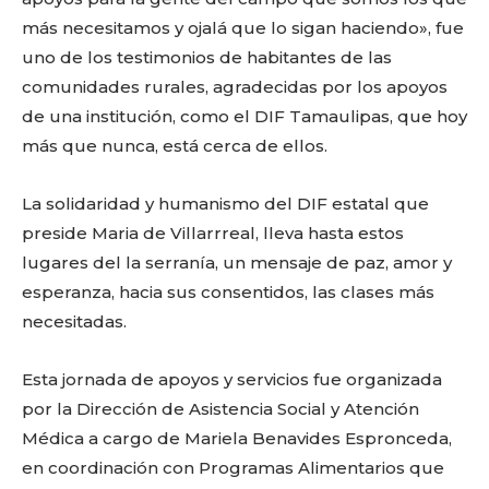
más necesitamos y ojalá que lo sigan haciendo», fue
uno de los testimonios de habitantes de las
comunidades rurales, agradecidas por los apoyos
de una institución, como el DIF Tamaulipas, que hoy
Facebook
Twitter
Email
WhatsApp
Copy
Gmail
Telegram
Comparti
más que nunca, está cerca de ellos.
Link
La solidaridad y humanismo del DIF estatal que
preside Maria de Villarrreal, lleva hasta estos
Don't miss
lugares del la serranía, un mensaje de paz, amor y
out!
esperanza, hacia sus consentidos, las clases más
necesitadas.
Sing up for our newsletter
to stay in the loop.
Esta jornada de apoyos y servicios fue organizada
por la Dirección de Asistencia Social y Atención
SUBSCRIBE
Médica a cargo de Mariela Benavides Espronceda,
en coordinación con Programas Alimentarios que