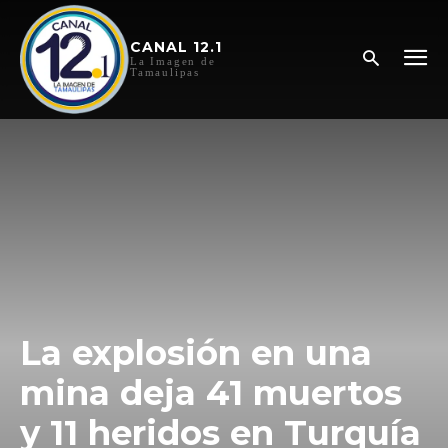
CANAL 12.1
La Imagen de
Tamaulipas
La explosión en una
mina deja 41 muertos
y 11 heridos en Turquía