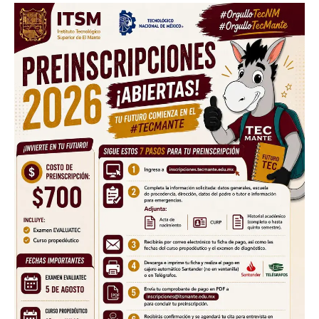
Facebook
Twitter
Email
WhatsApp
Copy
Gmail
Telegram
Comparti
Link
Don't miss
out!
Sing up for our newsletter
to stay in the loop.
SUBSCRIBE