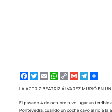
F
T
E
W
C
G
T
C
a
w
m
h
o
m
el
o
LA ACTRIZ BEATRIZ ÁLVAREZ MURIÓ EN UN
c
it
ai
a
p
ai
e
m
e
te
l
ts
y
l
g
p
El pasado 4 de octubre tuvo lugar un terrible
b
r
A
Li
ra
a
Pontevedra, cuando un coche cayó al río a la a