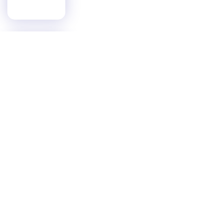
Entrega SSPT
constancias a egresados
del 22 escalón de
Medicina Táctica Policial
ESTATAL
AGOSTO 1, 2026
Responde Patty Chío con
arreglo de camino a
familias de La Chaca
EL MANTE
AGOSTO 1, 2026
Promueve Secretaría de
Salud Semana Mundial
de la Lactancia Materna
2026