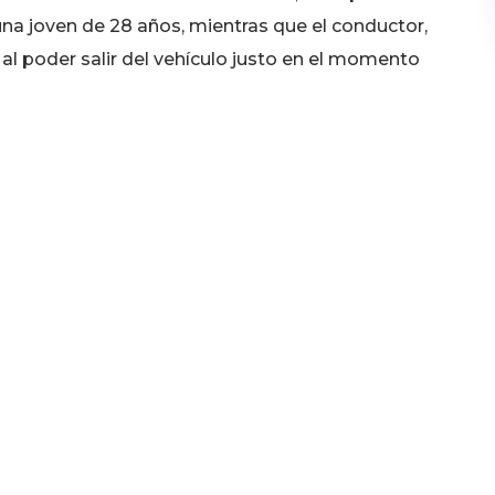
na joven de 28 años, mientras que el conductor,
a al poder salir del vehículo justo en el momento
 ha sido detenido y acusado de un delito contra la
.
 fortuna, acudiendo inmediatamente al pueblo para
pudieron hacer nada.
uelo del coche hacia arriba, y ha precisado de una
 accidente de tráfico en Cerdedo-Cotobade, en
ltura del kilómetro 1 de la PO-235, en el puente de