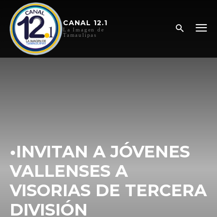
CANAL 12.1
La Imagen de
Tamaulipas
•INVITAN A JÓVENES
VALLENSES A
VISORIAS DE TERCERA
DIVISIÓN