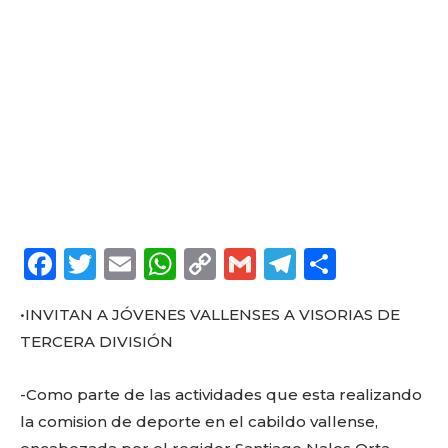
F
T
E
W
C
G
T
C
a
w
m
h
o
m
el
o
•INVITAN A JÓVENES VALLENSES A VISORIAS DE
c
it
ai
a
p
ai
e
m
TERCERA DIVISIÓN
e
te
l
ts
y
l
g
p
b
r
A
Li
ra
a
-Como parte de las actividades que esta realizando
o
p
n
m
rt
la comision de deporte en el cabildo vallense,