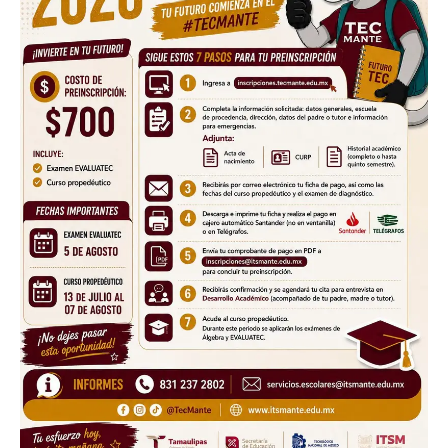
Don't miss
out!
Sing up for our newsletter
to stay in the loop.
SUBSCRIBE