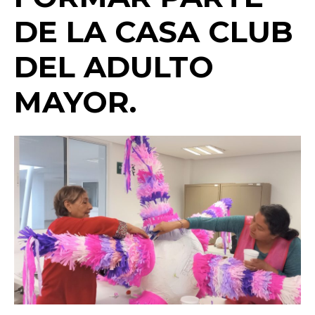
o
p
k
ir
DE LA CASA CLUB
k
DEL ADULTO
MAYOR.