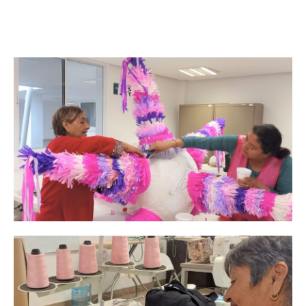
Facebook
Twitter
Email
WhatsApp
Copy
Gmail
Telegram
Comparti
Link
Don't miss
out!
Sing up for our newsletter
to stay in the loop.
SUBSCRIBE