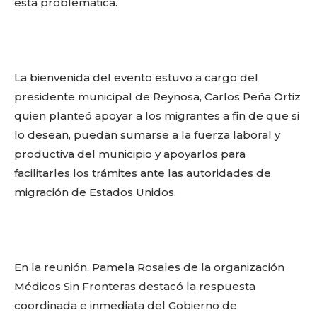
esta problemática.
La bienvenida del evento estuvo a cargo del
Facebook
Twitter
Email
WhatsApp
Copy
Gmail
Telegram
Comparti
presidente municipal de Reynosa, Carlos Peña Ortiz
Link
quien planteó apoyar a los migrantes a fin de que si
lo desean, puedan sumarse a la fuerza laboral y
Don't miss
productiva del municipio y apoyarlos para
facilitarles los trámites ante las autoridades de
out!
migración de Estados Unidos.
Sing up for our newsletter
to stay in the loop.
SUBSCRIBE
En la reunión, Pamela Rosales de la organización
Médicos Sin Fronteras destacó la respuesta
coordinada e inmediata del Gobierno de