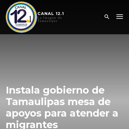
CANAL 12.1
La Imagen de
Tamaulipas
Instala gobierno de
Tamaulipas mesa de
apoyos para atender a
migrantes