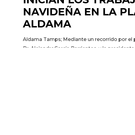
e
te
l
ts
y
l
g
p
NAVIDEÑA EN LA PL
b
r
A
Li
ra
a
ALDAMA
o
p
n
m
rt
o
p
k
ir
Aldama Tamps; Mediante un recorrido por el p
k
Dr. AlejandroGarcía Barrientos, y la presidenta
en compañía del secretario municipal, Sindico
trabajos de la colocación de adornos navideños
decoración navideña de la plaza principal los 
tienen previstas por la Presidencia Municipal.
VillAS Navideña,
son pr
con atracciones diri
convivencia y 