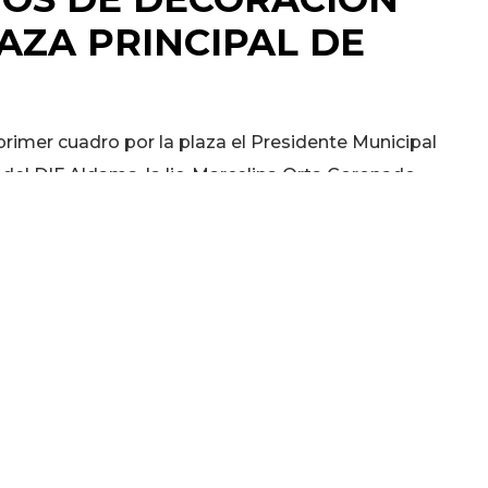
AZA PRINCIPAL DE
rimer cuadro por la plaza el Presidente Municipal
 del DIF Aldama, la lic. Marcelina Orta Coronado,
s y regidores, pudo constar los avances en los
, el cual el personal iniciaron con los trabajos de
cuales formarán parte de las festividades que se
oyectadas como un
evento
gidas
para fomentar la
la unión familiar