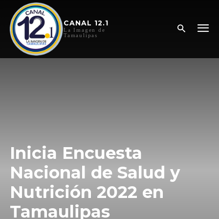
CANAL 12.1
La Imagen de
Tamaulipas
Inicia Encuesta
Nacional de Salud y
Nutrición 2022 en
Tamaulipas