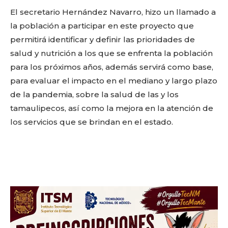
Link
El secretario Hernández Navarro, hizo un llamado a
la población a participar en este proyecto que
Don't miss
permitirá identificar y definir las prioridades de
salud y nutrición a los que se enfrenta la población
out!
para los próximos años, además servirá como base,
Sing up for our newsletter
para evaluar el impacto en el mediano y largo plazo
to stay in the loop.
de la pandemia, sobre la salud de las y los
tamaulipecos, así como la mejora en la atención de
SUBSCRIBE
los servicios que se brindan en el estado.