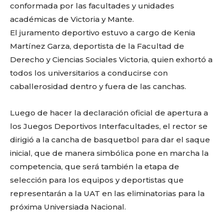
conformada por las facultades y unidades
académicas de Victoria y Mante.
El juramento deportivo estuvo a cargo de Kenia
Facebook
Twitter
Email
WhatsApp
Copy
Gmail
Telegram
Comparti
Martínez Garza, deportista de la Facultad de
Link
Derecho y Ciencias Sociales Victoria, quien exhortó a
todos los universitarios a conducirse con
Don't miss
caballerosidad dentro y fuera de las canchas.
out!
Luego de hacer la declaración oficial de apertura a
Sing up for our newsletter
los Juegos Deportivos Interfacultades, el rector se
to stay in the loop.
dirigió a la cancha de basquetbol para dar el saque
inicial, que de manera simbólica pone en marcha la
SUBSCRIBE
competencia, que será también la etapa de
selección para los equipos y deportistas que
representarán a la UAT en las eliminatorias para la
próxima Universiada Nacional.