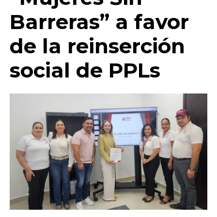
o
p
k
ir
Barreras” a favor
k
de la reinserción
social de PPLs