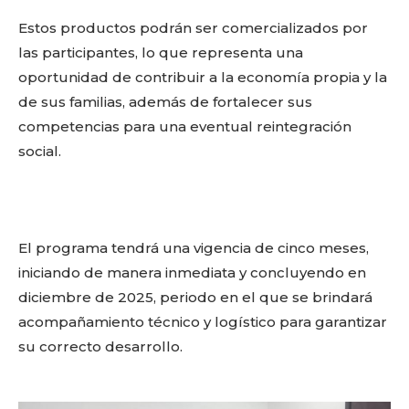
Estos productos podrán ser comercializados por
las participantes, lo que representa una
Facebook
Twitter
Email
WhatsApp
Copy
Gmail
Telegram
Comparti
oportunidad de contribuir a la economía propia y la
de sus familias, además de fortalecer sus
Link
competencias para una eventual reintegración
social.
Don't miss
out!
Sing up for our newsletter
El programa tendrá una vigencia de cinco meses,
to stay in the loop.
iniciando de manera inmediata y concluyendo en
diciembre de 2025, periodo en el que se brindará
SUBSCRIBE
acompañamiento técnico y logístico para garantizar
su correcto desarrollo.