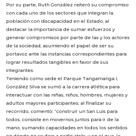
Por su parte, Ruth González reiteró su compromiso
con cada uno de los sectores que integran la
población con discapacidad en el Estado, al
destacar la importancia de sumar esfuerzos y
generar compromisos por parte de las y los actores
de la sociedad, asumiendo el papel de ser su
portavoz ante las instancias correspondientes para
lograr resultados tangibles en favor de sus
integrantes.
Teniendo como sede el Parque Tangamanga I,
González Silva se sumó a la carrera atlética para
interactuar con las niñas, niños, hombres, mujeres y
adultos mayores participantes; al finalizar su
Facebook
Twitter
Email
WhatsApp
Copy
Gmail
Telegram
Comparti
recorrido, comentó: “construir un San Luis para
Link
todos, consiste en movernos juntos para ir de la
mano, sumando capacidades en todos los sentidos
en dónde no se deje a nadie atrás, y en el que, la