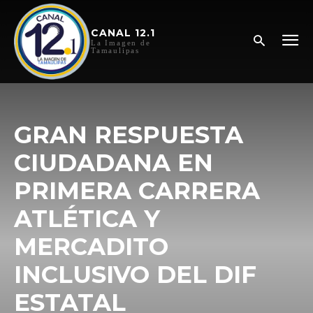
CANAL 12.1
La Imagen de
Tamaulipas
GRAN RESPUESTA
CIUDADANA EN
PRIMERA CARRERA
ATLÉTICA Y
MERCADITO
INCLUSIVO DEL DIF
ESTATAL