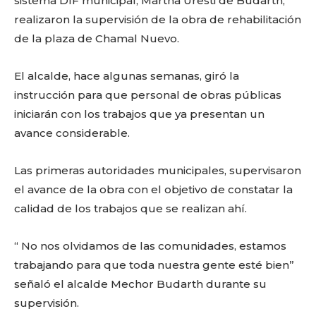
o
p
k
ir
sistema DIF municipal, Martha Uresti de Budarth,
realizaron la supervisión de la obra de rehabilitación
k
de la plaza de Chamal Nuevo.
El alcalde, hace algunas semanas, giró la
instrucción para que personal de obras públicas
iniciarán con los trabajos que ya presentan un
avance considerable.
Las primeras autoridades municipales, supervisaron
el avance de la obra con el objetivo de constatar la
calidad de los trabajos que se realizan ahí.
“ No nos olvidamos de las comunidades, estamos
trabajando para que toda nuestra gente esté bien”
señaló el alcalde Mechor Budarth durante su
supervisión.