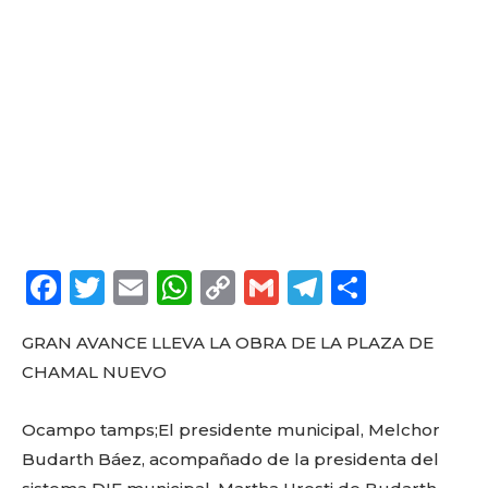
F
T
E
W
C
G
T
C
a
w
m
h
o
m
el
o
GRAN AVANCE LLEVA LA OBRA DE LA PLAZA DE
c
it
ai
a
p
ai
e
m
CHAMAL NUEVO
e
te
l
ts
y
l
g
p
b
r
A
Li
ra
a
Ocampo tamps;El presidente municipal, Melchor
o
p
n
m
rt
Budarth Báez, acompañado de la presidenta del