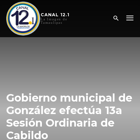
CANAL 12.1
La Imagen de
Tamaulipas
Gobierno municipal de
González efectúa 13a
Sesión Ordinaria de
Cabildo