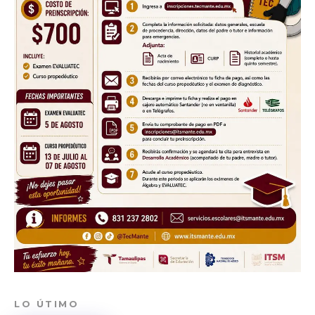
Don't miss
out!
Sing up for our newsletter
to stay in the loop.
SUBSCRIBE
LO ÚTIMO