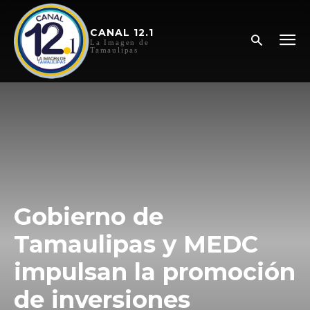
CANAL 12.1
La Imagen de
Tamaulipas
Gobierno de
Tamaulipas y MEDC
impulsan la promoción
de inversiones