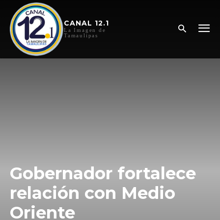
CANAL 12.1
La Imagen de
Tamaulipas
Gobernador fortalece
relación con Medio
Oriente