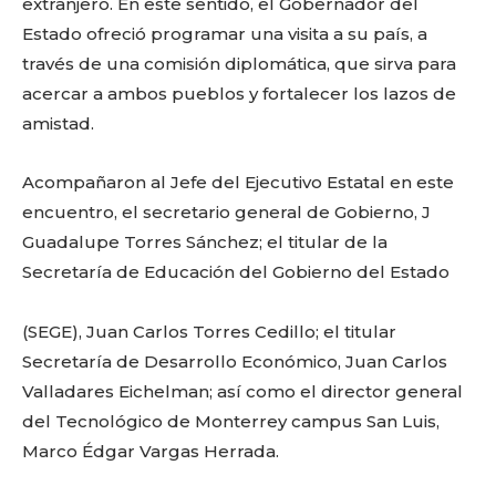
extranjero. En este sentido, el Gobernador del
Estado ofreció programar una visita a su país, a
Facebook
Twitter
Email
WhatsApp
Copy
Gmail
Telegram
Comparti
través de una comisión diplomática, que sirva para
Link
acercar a ambos pueblos y fortalecer los lazos de
amistad.
Don't miss
Acompañaron al Jefe del Ejecutivo Estatal en este
out!
encuentro, el secretario general de Gobierno, J
Guadalupe Torres Sánchez; el titular de la
Sing up for our newsletter
to stay in the loop.
Secretaría de Educación del Gobierno del Estado
(SEGE), Juan Carlos Torres Cedillo; el titular
SUBSCRIBE
Secretaría de Desarrollo Económico, Juan Carlos
Valladares Eichelman; así como el director general
del Tecnológico de Monterrey campus San Luis,
Marco Édgar Vargas Herrada.